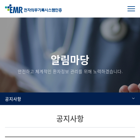
전
체
본
메
문
뉴
열
시
기
작
알림마당
안전하고 체계적인 환자정보 관리를 위해 노력하겠습니다.
공지사항
공지사항